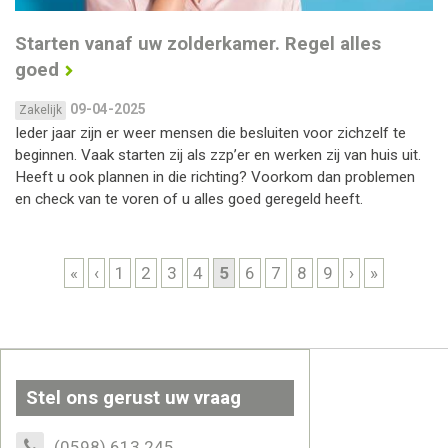
Starten vanaf uw zolderkamer. Regel alles
goed
09-04-2025
Zakelijk
Ieder jaar zijn er weer mensen die besluiten voor zichzelf te
beginnen. Vaak starten zij als zzp’er en werken zij van huis uit.
Heeft u ook plannen in die richting? Voorkom dan problemen
en check van te voren of u alles goed geregeld heeft.
Pagina's
«
‹
1
2
3
4
5
6
7
8
9
›
»
Stel ons gerust uw vraag
(0598) 613 245