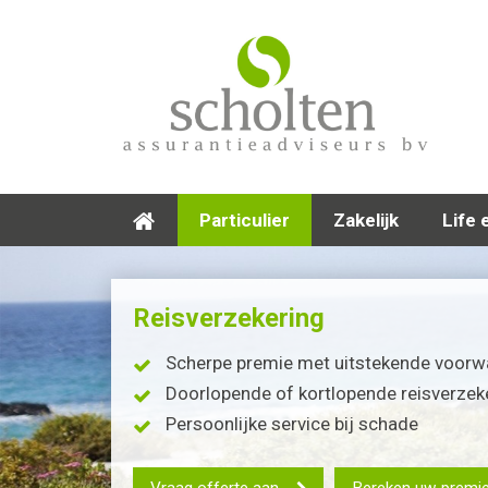
Particulier
Zakelijk
Life 
Reisverzekering
Scherpe premie met uitstekende voor
Doorlopende of kortlopende reisverzek
Persoonlijke service bij schade
Vraag offerte aan
Bereken uw premi