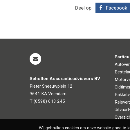
Deel op:
Facebook
Particu
Autover
Bestela
Scholten Assurantieadviseurs BV
Motorve
Pieter Sneeuwplein 12
Oldtime
9641 KA
Veendam
Pakketv
T
(0598) 613 245
Reisver
Uitvaart
Overzich
Wij gebruiken cookies om onze website goed te l