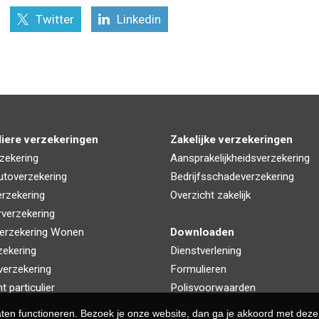
Twitter
Linkedin
liere verzekeringen
Zakelijke verzekeringen
zekering
Aansprakelijkheidsverzekering
utoverzekering
Bedrijfsschadeverzekering
rzekering
Overzicht zakelijk
rverzekering
erzekering Wonen
Downloaden
zekering
Dienstverlening
verzekering
Formulieren
t particulier
Polisvoorwaarden
aten functioneren. Bezoek je onze website, dan ga je akkoord met deze