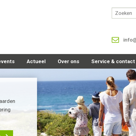
info
events
Actueel
Over ons
Service & contact
waarden
ering
e