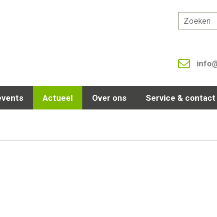
info
events
Actueel
Over ons
Service & contact