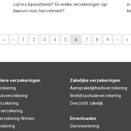
zzp’ers bijvoorbeeld? En welke verzekeringen zijn
in
daarom voor hen relevant?
be
«
‹
1
2
3
4
5
6
7
8
9
›
»
liere verzekeringen
Zakelijke verzekeringen
zekering
Aansprakelijkheidsverzekering
utoverzekering
Bedrijfsschadeverzekering
rzekering
Overzicht zakelijk
rverzekering
erzekering Wonen
Downloaden
zekering
Dienstverlening