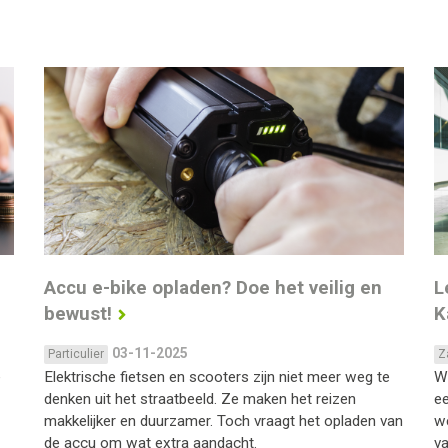
Accu e-bike opladen? Doe het veilig en
L
bewust!
K
03-11-2025
Particulier
Z
e
Elektrische fietsen en scooters zijn niet meer weg te
W
denken uit het straatbeeld. Ze maken het reizen
ee
makkelijker en duurzamer. Toch vraagt het opladen van
we
de accu om wat extra aandacht.
va