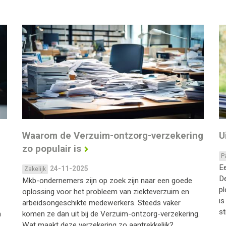
Waarom de Verzuim-ontzorg-verzekering
U
zo populair is
P
Ee
24-11-2025
Zakelijk
De
Mkb-ondernemers zijn op zoek zijn naar een goede
pl
oplossing voor het probleem van ziekteverzuim en
is
arbeidsongeschikte medewerkers. Steeds vaker
st
n
komen ze dan uit bij de Verzuim-ontzorg-verzekering.
Wat maakt deze verzekering zo aantrekkelijk?