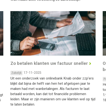
Zo betalen klanten uw factuur sneller
O
b
17-11-2025
Zakelijk
Uit een onderzoek van onlinebank Knab onder zzp’ers
P
blijkt dat bijna de helft van hen het afgelopen jaar te
He
maken had met wanbetalingen. Als facturen te laat
t
betaald worden, kan dat tot financiële problemen
gt
1.
leiden. Maar er zijn manieren om uw klanten wel op tijd
i
18
te laten betalen.