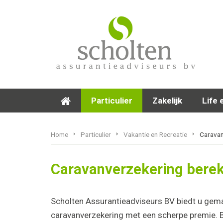
Particulier
Zakelijk
Life 
Home
Particulier
Vakantie en Recreatie
Caravan
Caravanverzekering bere
Scholten Assurantieadviseurs BV biedt u gemak
caravanverzekering met een scherpe premie. B