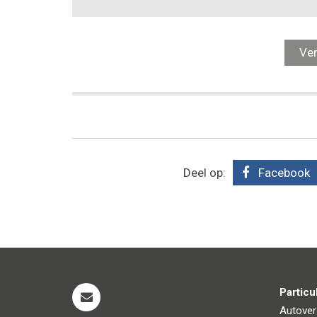
Deel op:
Facebook
Particu
Autover