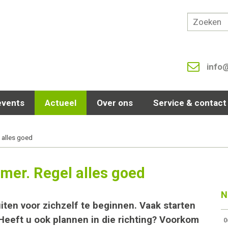
info
events
Actueel
Over ons
Service & contact
 alles goed
mer. Regel alles goed
N
uiten voor zichzelf te beginnen. Vaak starten
t. Heeft u ook plannen in die richting? Voorkom
0