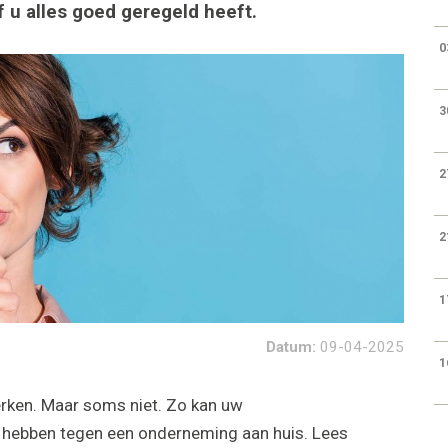
 u alles goed geregeld heeft.
0
3
2
2
1
Datum:
09-04-2025
1
rken. Maar soms niet. Zo kan uw
 hebben tegen een onderneming aan huis. Lees