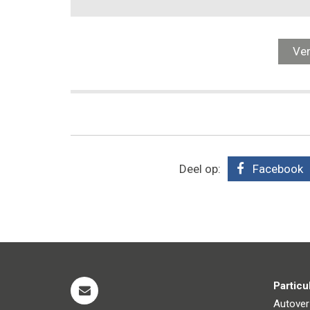
Deel op:
Facebook
Particu
Autover