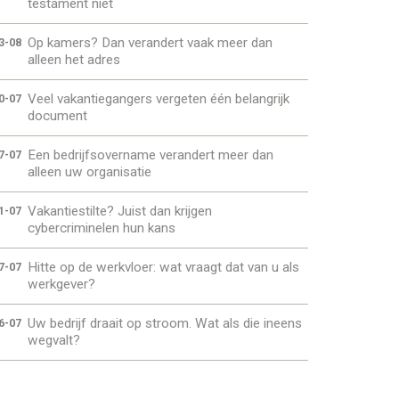
testament niet
Op kamers? Dan verandert vaak meer dan
3-08
alleen het adres
Veel vakantiegangers vergeten één belangrijk
0-07
document
Een bedrijfsovername verandert meer dan
7-07
alleen uw organisatie
Vakantiestilte? Juist dan krijgen
1-07
cybercriminelen hun kans
Hitte op de werkvloer: wat vraagt dat van u als
7-07
werkgever?
Uw bedrijf draait op stroom. Wat als die ineens
6-07
wegvalt?