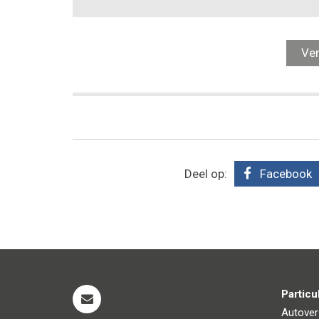
Deel op:
Facebook
Particu
Autover