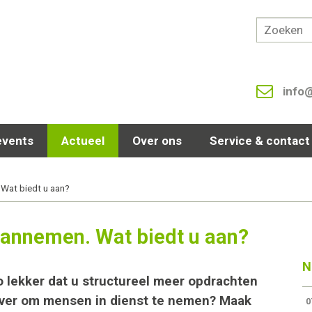
info
events
Actueel
Over ons
Service & contact
 Wat biedt u aan?
aannemen. Wat biedt u aan?
N
Zo lekker dat u structureel meer opdrachten
rover om mensen in dienst te nemen? Maak
0