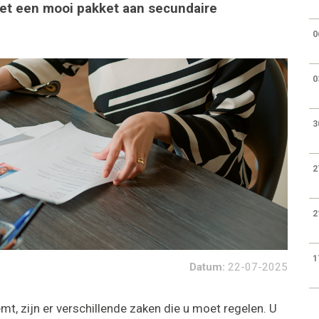
met een mooi pakket aan secundaire
0
0
3
2
2
1
Datum:
22-07-2025
t, zijn er verschillende zaken die u moet regelen. U